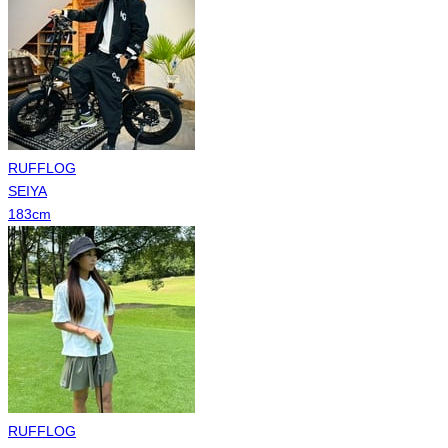
RUFFLOG
SEIYA
183
cm
RUFFLOG