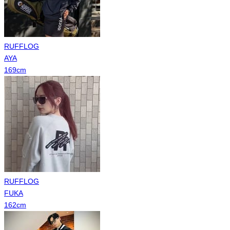
RUFFLOG
AYA
169
cm
RUFFLOG
FUKA
162
cm