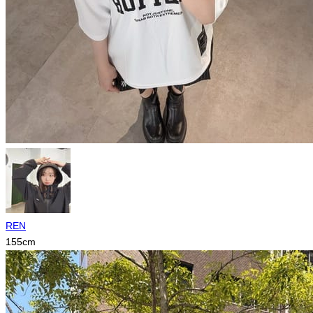
REN
155
cm