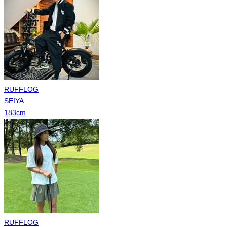
RUFFLOG
SEIYA
183
cm
RUFFLOG