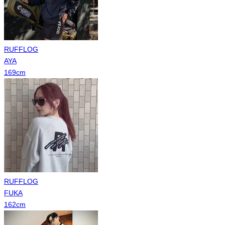
RUFFLOG
AYA
169
cm
RUFFLOG
FUKA
162
cm