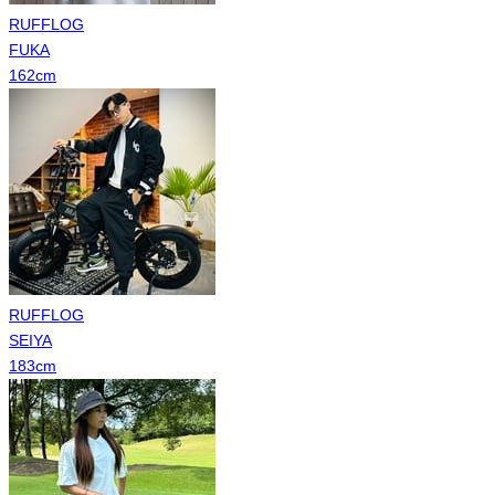
RUFFLOG
FUKA
162
cm
RUFFLOG
SEIYA
183
cm