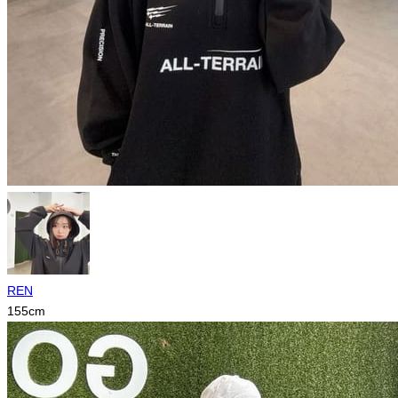
REN
155
cm