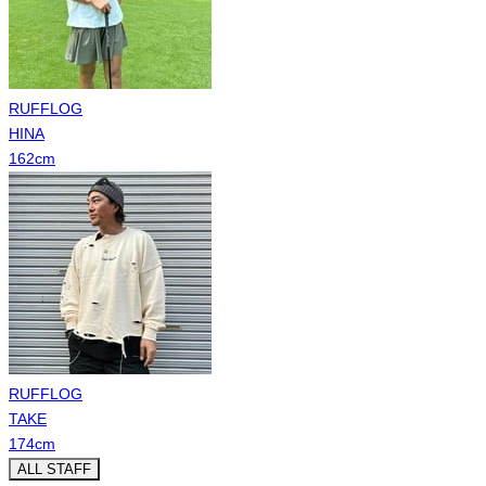
RUFFLOG
HINA
162
cm
RUFFLOG
TAKE
174
cm
ALL STAFF