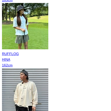
183
cm
RUFFLOG
HINA
162
cm