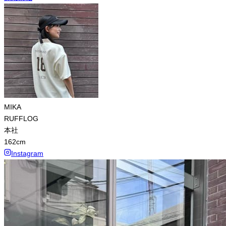
MIKA
RUFFLOG
本社
162
cm
Instagram