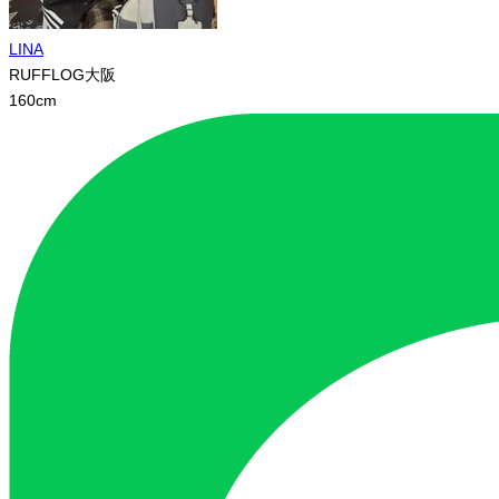
LINA
RUFFLOG大阪
160
cm