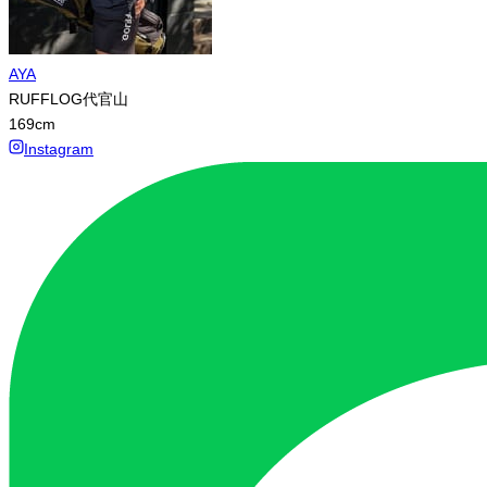
AYA
RUFFLOG代官山
169
cm
Instagram