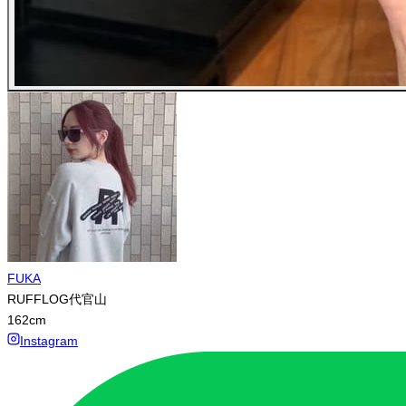
FUKA
RUFFLOG代官山
162
cm
Instagram