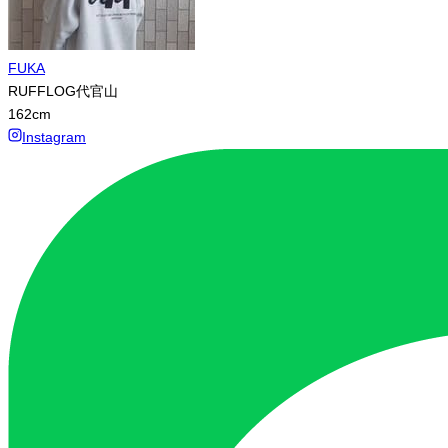
FUKA
RUFFLOG代官山
162
cm
Instagram