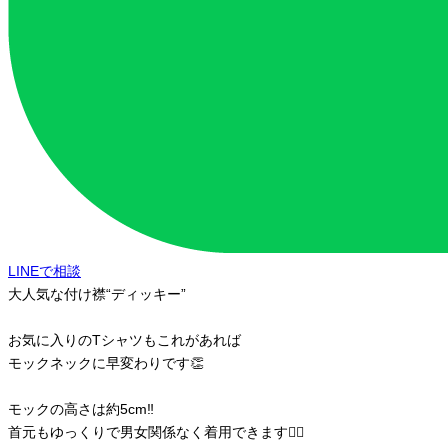
LINEで相談
大人気な付け襟“ディッキー”
お気に入りのTシャツもこれがあれば
モックネックに早変わりです👏
モックの高さは約5cm‼︎
首元もゆっくりで男女関係なく着用できます🙆‍♀️