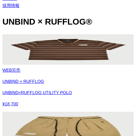
採用情報
UNBIND × RUFFLOG®︎
WEB完売
UNBIND × RUFFLOG
UNBIND×RUFFLOG UTILITY POLO
¥
18,700