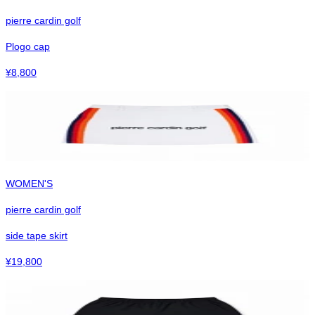
pierre cardin golf
Plogo cap
¥
8,800
WOMEN'S
pierre cardin golf
side tape skirt
¥
19,800