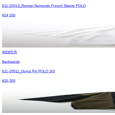
611-20013_Roman Numerals French Sleeve POLO
¥
24,200
WEB完売
Backwards
611-20011_Donut Pin POLO S/S
¥
25,300