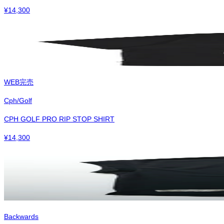
¥
14,300
WEB完売
Cph/Golf
CPH GOLF PRO RIP STOP SHIRT
¥
14,300
Backwards