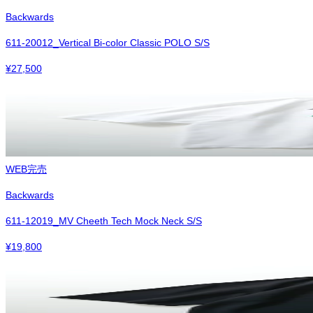
Backwards
611-20012_Vertical Bi-color Classic POLO S/S
¥
27,500
WEB完売
Backwards
611-12019_MV Cheeth Tech Mock Neck S/S
¥
19,800