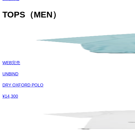
TOPS（MEN）
WEB完売
UNBIND
DRY OXFORD POLO
¥
14,300