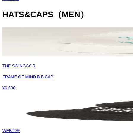
HATS&CAPS（MEN）
THE SWINGGGR
FRAME OF MIND B.B CAP
¥
6,600
WEB完売