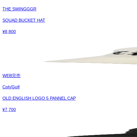
THE SWINGGGR
SQUAD BUCKET HAT
¥
8,800
WEB完売
Cph/Golf
OLD ENGLISH LOGO 5 PANNEL CAP
¥
7,700