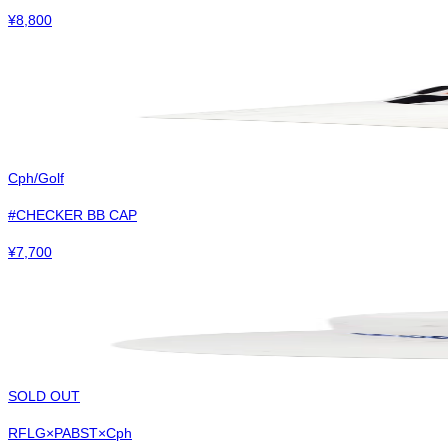
¥
8,800
Cph/Golf
#CHECKER BB CAP
¥
7,700
SOLD OUT
RFLG×PABST×Cph