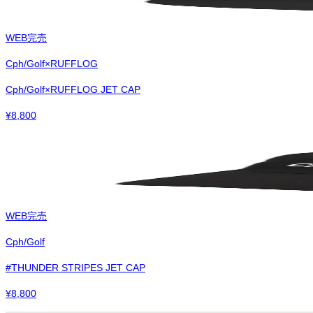
WEB完売
Cph/Golf×RUFFLOG
Cph/Golf×RUFFLOG JET CAP
¥
8,800
WEB完売
Cph/Golf
#THUNDER STRIPES JET CAP
¥
8,800