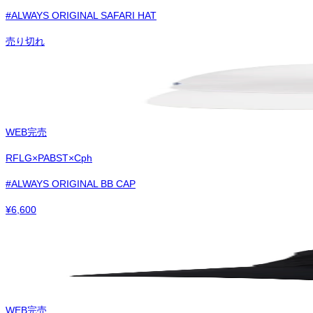
#ALWAYS ORIGINAL SAFARI HAT
売り切れ
WEB完売
RFLG×PABST×Cph
#ALWAYS ORIGINAL BB CAP
¥
6,600
WEB完売