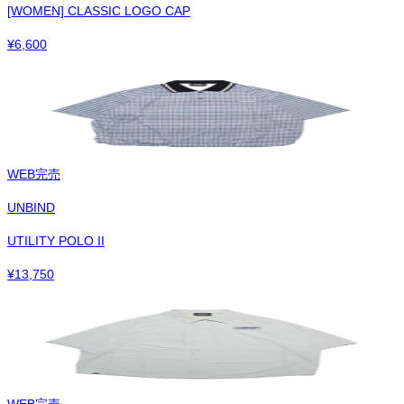
[WOMEN] CLASSIC LOGO CAP
¥
6,600
WEB完売
UNBIND
UTILITY POLO II
¥
13,750
WEB完売