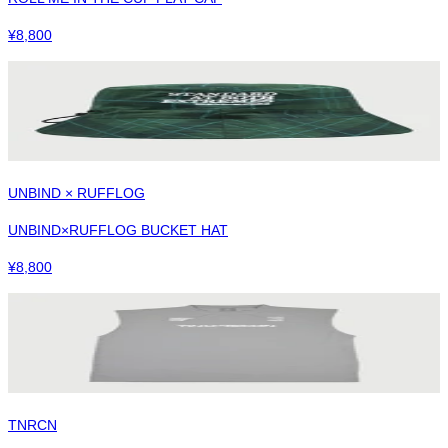
¥
8,800
UNBIND × RUFFLOG
UNBIND×RUFFLOG BUCKET HAT
¥
8,800
TNRCN