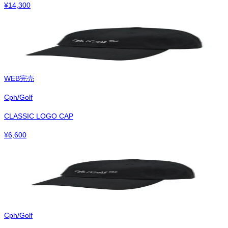
¥
14,300
WEB完売
Cph/Golf
CLASSIC LOGO CAP
¥
6,600
Cph/Golf