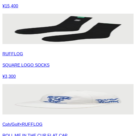
¥
15,400
RUFFLOG
SQUARE LOGO SOCKS
¥
3,300
Cph/Golf×RUFFLOG
ROLL ME IN THE CUP FLAT CAP