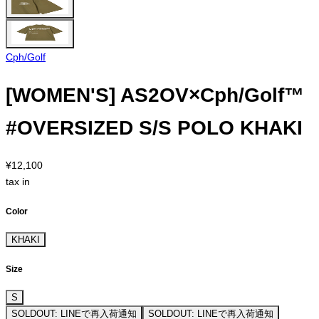
Cph/Golf
[WOMEN'S] AS2OV×Cph/Golf™
#OVERSIZED S/S POLO KHAKI
¥12,100
tax in
Color
KHAKI
Size
S
SOLDOUT: LINEで再入荷通知
SOLDOUT: LINEで再入荷通知