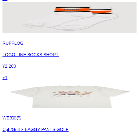
RUFFLOG
LOGO LINE SOCKS SHORT
¥
2,200
+
1
WEB完売
Cph/Golf × BAGGY PANTS GOLF