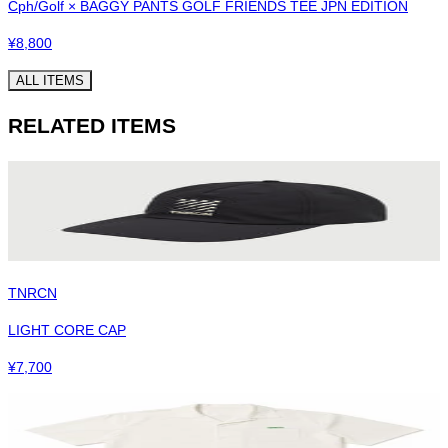
Cph/Golf × BAGGY PANTS GOLF FRIENDS TEE JPN EDITION
¥
8,800
ALL ITEMS
RELATED ITEMS
TNRCN
LIGHT CORE CAP
¥
7,700