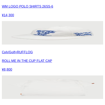
WM LOGO POLO SHIRTS 26SS-6
¥
14,300
Cph/Golf×RUFFLOG
ROLL ME IN THE CUP FLAT CAP
¥
8,800