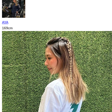
AYA
169
cm