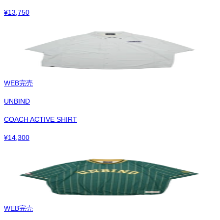
¥
13,750
WEB完売
UNBIND
COACH ACTIVE SHIRT
¥
14,300
WEB完売