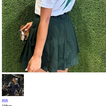
AYA
169
cm