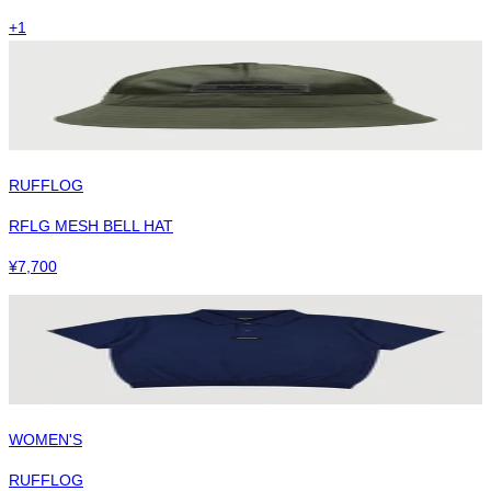
+
1
RUFFLOG
RFLG MESH BELL HAT
¥
7,700
WOMEN'S
RUFFLOG