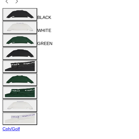
BLACK
WHITE
GREEN
Cph/Golf