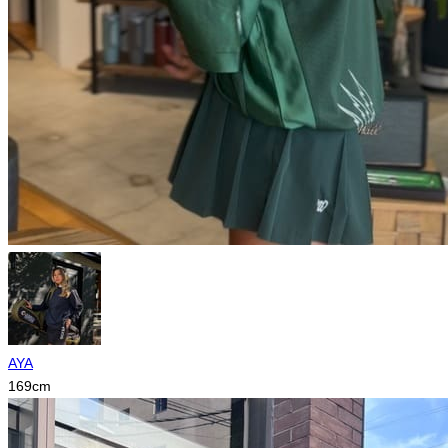
AYA
169
cm