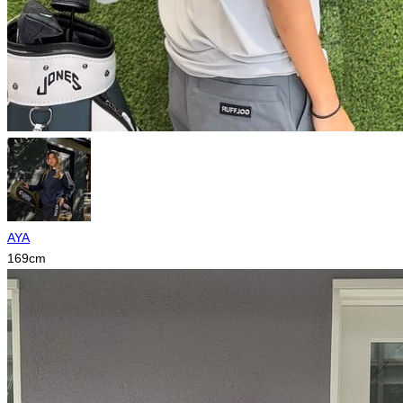
AYA
169
cm