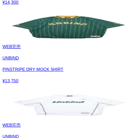
¥
14,300
WEB完売
UNBIND
PINSTRIPE DRY MOCK SHIRT
¥
13,750
WEB完売
UNBIND