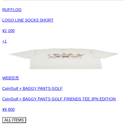
RUFFLOG
LOGO LINE SOCKS SHORT
¥
2,200
+
1
WEB完売
Cph/Golf × BAGGY PANTS GOLF
Cph/Golf × BAGGY PANTS GOLF FRIENDS TEE JPN EDITION
¥
8,800
ALL ITEMS