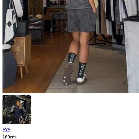
AYA
169
cm