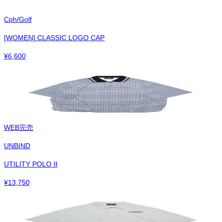
Cph/Golf
[WOMEN] CLASSIC LOGO CAP
¥
6,600
WEB完売
UNBIND
UTILITY POLO II
¥
13,750