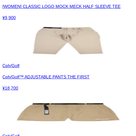
[WOMEN] CLASSIC LOGO MOCK MECK HALF SLEEVE TEE
¥
9,900
Cph/Golf
Cph/Golf™︎ ADJUSTABLE PANTS THE FIRST
¥
18,700
Cph/Golf