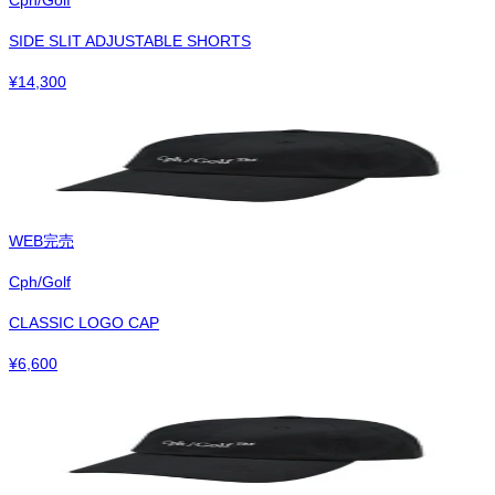
SIDE SLIT ADJUSTABLE SHORTS
¥
14,300
WEB完売
Cph/Golf
CLASSIC LOGO CAP
¥
6,600