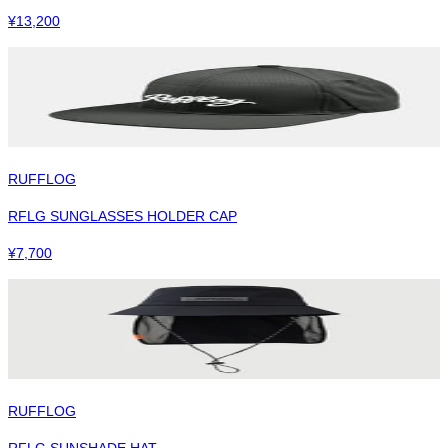
¥
13,200
RUFFLOG
RFLG SUNGLASSES HOLDER CAP
¥
7,700
RUFFLOG
RFLG SUNSHADE HAT