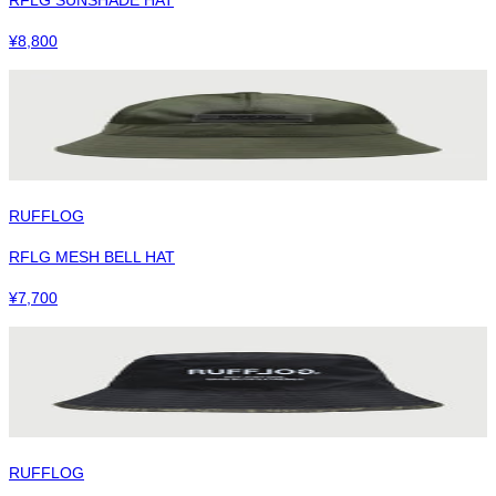
¥
8,800
RUFFLOG
RFLG MESH BELL HAT
¥
7,700
RUFFLOG