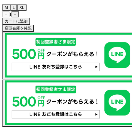
M
L
XL
−
+
1
カートに追加
店頭在庫を確認