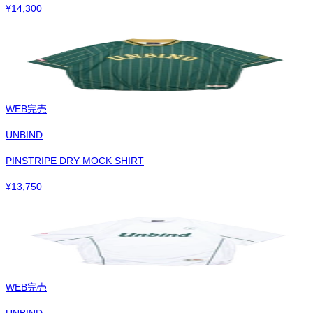
¥
14,300
WEB完売
UNBIND
PINSTRIPE DRY MOCK SHIRT
¥
13,750
WEB完売
UNBIND