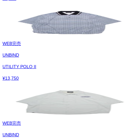
WEB完売
UNBIND
UTILITY POLO II
¥
13,750
WEB完売
UNBIND