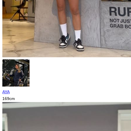
AYA
169
cm