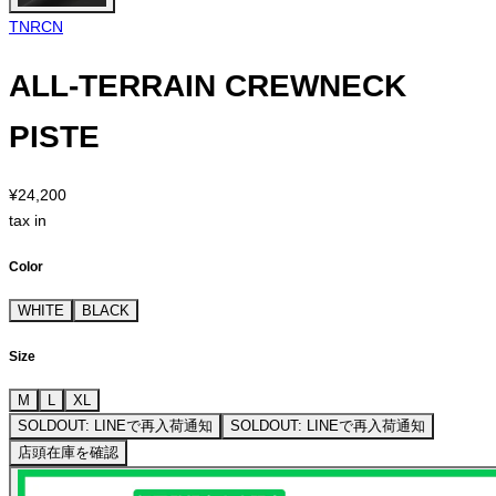
TNRCN
ALL-TERRAIN CREWNECK
PISTE
¥24,200
tax in
Color
WHITE
BLACK
Size
M
L
XL
SOLDOUT: LINEで再入荷通知
SOLDOUT: LINEで再入荷通知
店頭在庫を確認