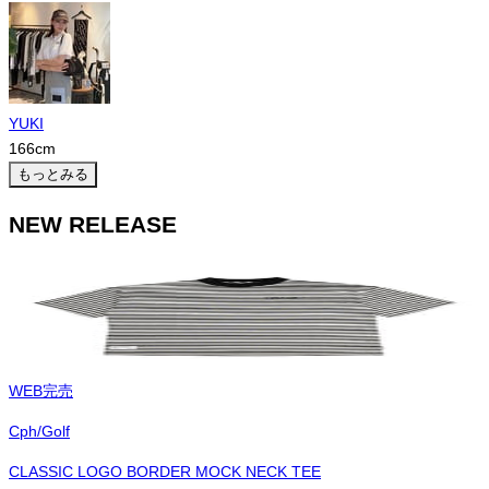
YUKI
166
cm
もっとみる
NEW RELEASE
WEB完売
Cph/Golf
CLASSIC LOGO BORDER MOCK NECK TEE