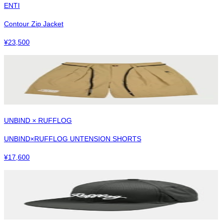
ENTI
Contour Zip Jacket
¥
23,500
UNBIND × RUFFLOG
UNBIND×RUFFLOG UNTENSION SHORTS
¥
17,600