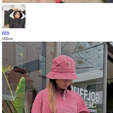
REN
155
cm