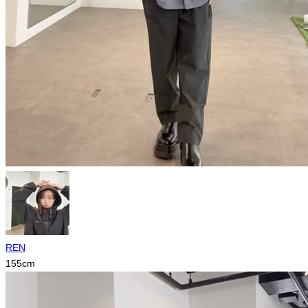
REN
155
cm