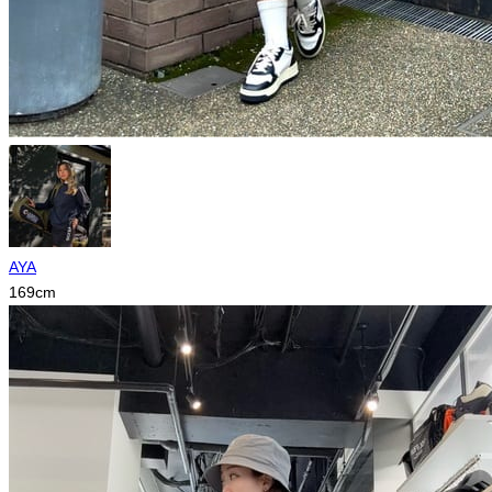
AYA
169
cm