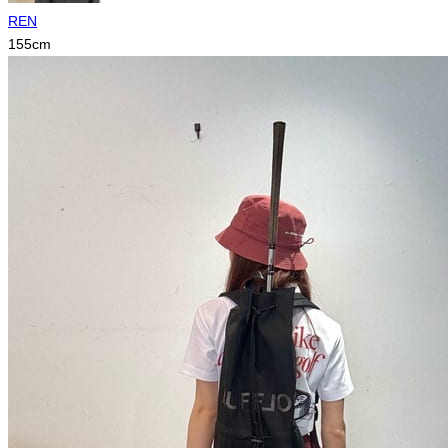
REN
155
cm