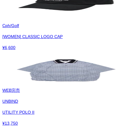
Cph/Golf
[WOMEN] CLASSIC LOGO CAP
¥
6,600
WEB完売
UNBIND
UTILITY POLO II
¥
13,750