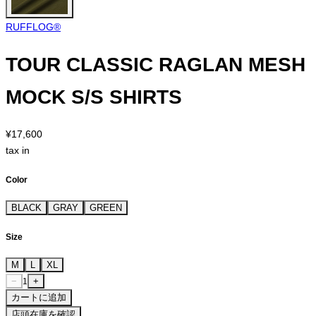
RUFFLOG®︎
TOUR CLASSIC RAGLAN MESH
MOCK S/S SHIRTS
¥17,600
tax in
Color
BLACK
GRAY
GREEN
Size
M
L
XL
−
+
1
カートに追加
店頭在庫を確認