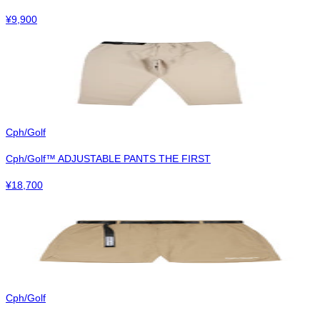
¥
9,900
Cph/Golf
Cph/Golf™︎ ADJUSTABLE PANTS THE FIRST
¥
18,700
Cph/Golf