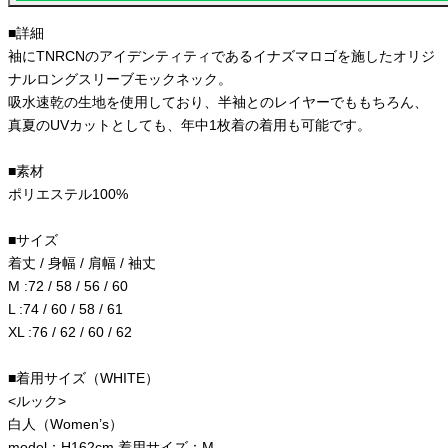
■詳細
袖にTNRCNのアイデンティティであるイナズマロゴを施したオリジ
ナルロングスリーブモックネック。
吸水速乾の生地を使用しており、半袖とのレイヤーでももちろん、
真夏のUVカットとしても、年中1枚着の着用も可能です。
■素材
ポリエステル100%
■サイズ
着丈 / 身幅 / 肩幅 / 袖丈
M :72 / 58 / 56 / 60
L :74 / 60 / 58 / 61
XL :76 / 62 / 60 / 62
■着用サイズ（WHITE）
<ルック>
白人（Women’s）
model：H162cm 着用サイズ：M