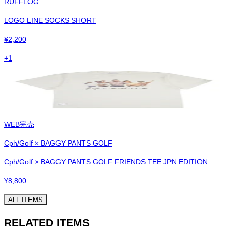
RUFFLOG
LOGO LINE SOCKS SHORT
¥
2,200
+
1
WEB完売
Cph/Golf × BAGGY PANTS GOLF
Cph/Golf × BAGGY PANTS GOLF FRIENDS TEE JPN EDITION
¥
8,800
ALL ITEMS
RELATED ITEMS