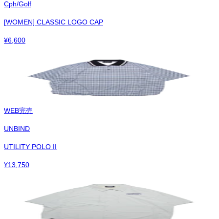
Cph/Golf
[WOMEN] CLASSIC LOGO CAP
¥
6,600
WEB完売
UNBIND
UTILITY POLO II
¥
13,750