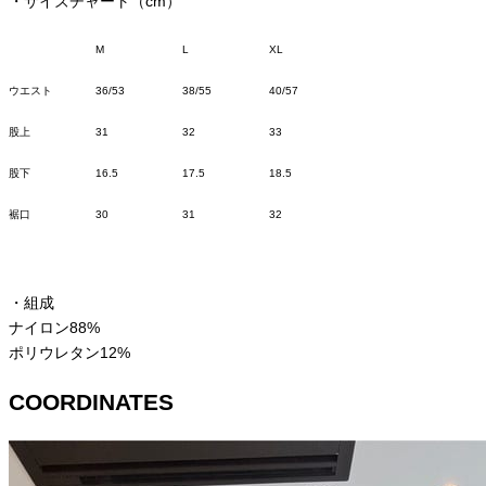
・サイズチャート（cm）
M
L
XL
ウエスト
36/53
38/55
40/57
股上
31
32
33
股下
16.5
17.5
18.5
裾口
30
31
32
・組成
ナイロン88%
ポリウレタン
12%
COORDINATES