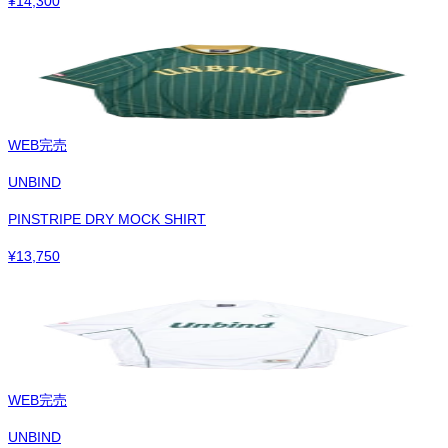
¥
14,300
WEB完売
UNBIND
PINSTRIPE DRY MOCK SHIRT
¥
13,750
WEB完売
UNBIND