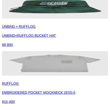
UNBIND × RUFFLOG
UNBIND×RUFFLOG BUCKET HAT
¥
8,800
RUFFLOG
EMBROIDERED POCKET MOCKNECK 26SS-5
¥
15,400