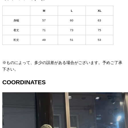
M
L
XL
身幅
57
60
63
着丈
71
73
75
裄丈
49
51
53
※ものによって、多少の誤差がある場合がございます。予めご了承
下さい。
COORDINATES