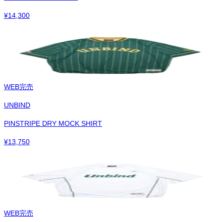
¥
14,300
WEB完売
UNBIND
PINSTRIPE DRY MOCK SHIRT
¥
13,750
WEB完売