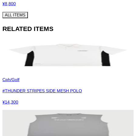
¥
8,800
ALL ITEMS
RELATED ITEMS
Cph/Golf
#THUNDER STRIPES SIDE MESH POLO
¥
14,300