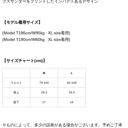
プスサンダーをプリントしたインパクトあるデザイン
【モデル着用サイズ】
(Model T186cm/W95kg : XL size着用)
(Model T190cm/W60kg : XL size着用)
【サイズチャート(cm)】
M
L
ウエスト
76-100
82-106
股上
28.5
29.5
股下
17
18
※ものによって、多少の誤差がある場合がございます。予めご了承