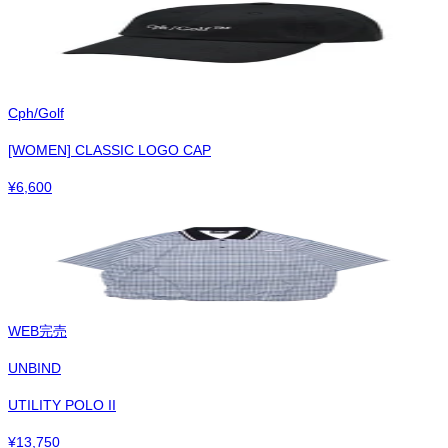
Cph/Golf
[WOMEN] CLASSIC LOGO CAP
¥
6,600
WEB完売
UNBIND
UTILITY POLO II
¥
13,750