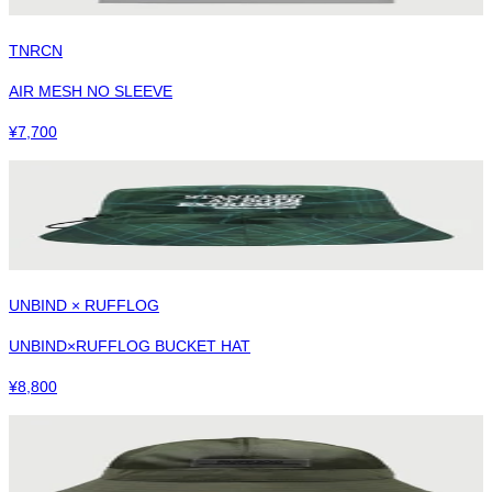
TNRCN
AIR MESH NO SLEEVE
¥
7,700
UNBIND × RUFFLOG
UNBIND×RUFFLOG BUCKET HAT
¥
8,800