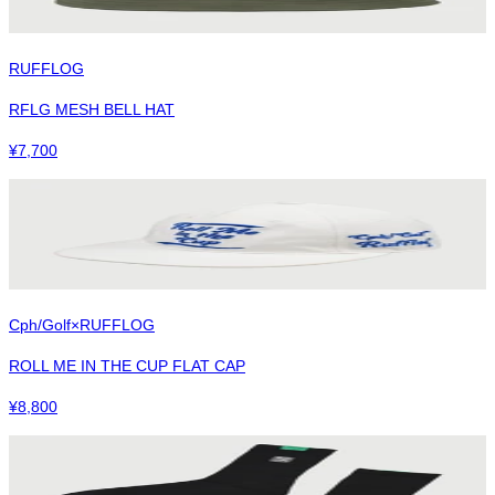
RUFFLOG
RFLG MESH BELL HAT
¥
7,700
Cph/Golf×RUFFLOG
ROLL ME IN THE CUP FLAT CAP
¥
8,800