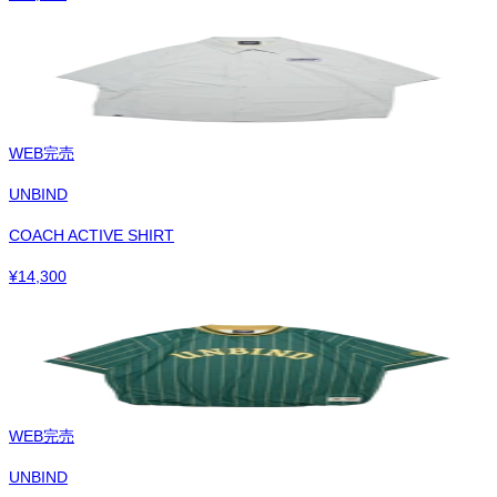
WEB完売
UNBIND
COACH ACTIVE SHIRT
¥
14,300
WEB完売
UNBIND