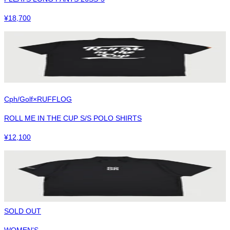
¥
18,700
Cph/Golf×RUFFLOG
ROLL ME IN THE CUP S/S POLO SHIRTS
¥
12,100
SOLD OUT
WOMEN'S