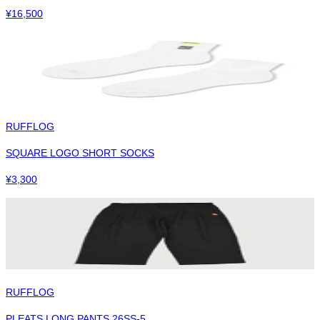
¥
16,500
RUFFLOG
SQUARE LOGO SHORT SOCKS
¥
3,300
RUFFLOG
PLEATS LONG PANTS 26SS-5