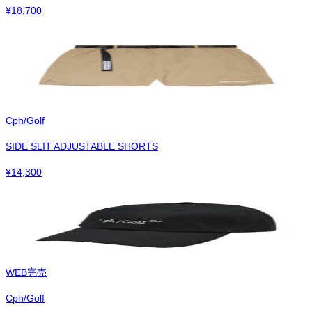
¥
18,700
Cph/Golf
SIDE SLIT ADJUSTABLE SHORTS
¥
14,300
WEB完売
Cph/Golf