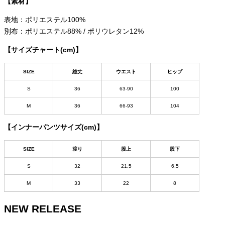
【素材】
表地：ポリエステル100%
別布：ポリエステル88% / ポリウレタン12%
【サイズチャート(cm)】
SIZE
総丈
ウエスト
ヒップ
S
36
63-90
100
M
36
66-93
104
【インナーパンツサイズ(cm)】
SIZE
渡り
股上
股下
S
32
21.5
6.5
M
33
22
8
NEW RELEASE