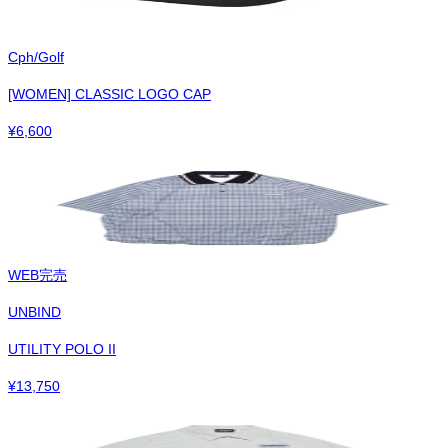
Cph/Golf
[WOMEN] CLASSIC LOGO CAP
¥
6,600
WEB完売
UNBIND
UTILITY POLO II
¥
13,750