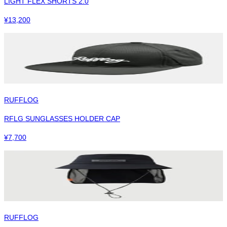
LIGHT FLEX SHORTS 2.0
¥
13,200
RUFFLOG
RFLG SUNGLASSES HOLDER CAP
¥
7,700
RUFFLOG