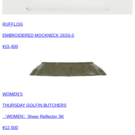
RUFFLOG
EMBROIDERED MOCKNECK 26SS-5
¥
15,400
WOMEN'S
THURSDAY GOLFIN BUTCHERS
〈WOMEN〉Sheer Reflector SK
¥
12,500