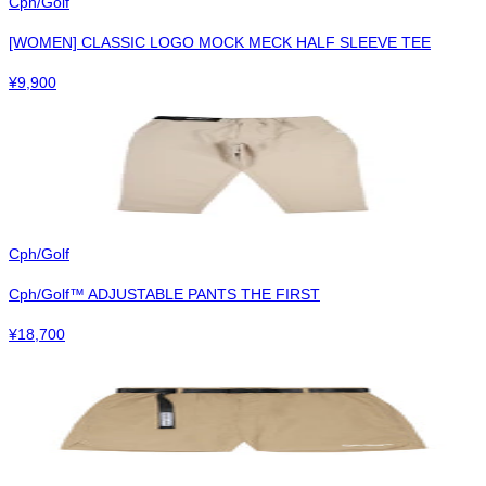
Cph/Golf
[WOMEN] CLASSIC LOGO MOCK MECK HALF SLEEVE TEE
¥
9,900
Cph/Golf
Cph/Golf™︎ ADJUSTABLE PANTS THE FIRST
¥
18,700