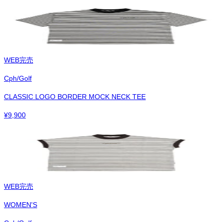
WEB完売
Cph/Golf
CLASSIC LOGO BORDER MOCK NECK TEE
¥
9,900
WEB完売
WOMEN'S