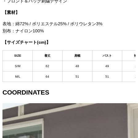
・フロント＆バック刺繍デザイン
【素材】
表地：綿72% / ポリエステル25% / ポリウレタン3%
別布：ナイロン100%
【サイズチャート(cm)】
SIZE
着丈
肩幅
バスト
袖
S/M
62
48
49
2
M/L
64
51
51
2
COORDINATES