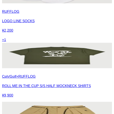
RUFFLOG
LOGO LINE SOCKS
¥
2,200
+
1
Cph/Golf×RUFFLOG
ROLL ME IN THE CUP S/S HALF MOCKNECK SHIRTS
¥
9,900