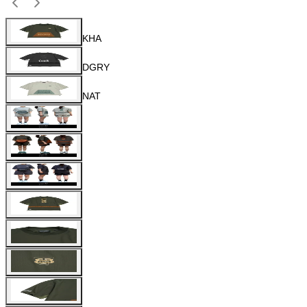
KHA
DGRY
NAT