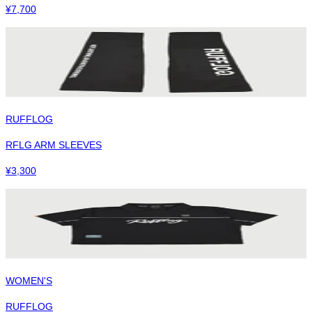
¥
7,700
RUFFLOG
RFLG ARM SLEEVES
¥
3,300
WOMEN'S
RUFFLOG