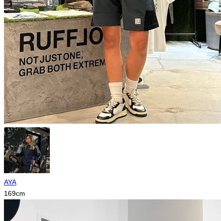
AYA
169
cm