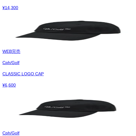
¥
14,300
WEB完売
Cph/Golf
CLASSIC LOGO CAP
¥
6,600
Cph/Golf