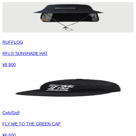
RUFFLOG
RFLG SUNSHADE HAT
¥
8,800
Cph/Golf
FLY ME TO THE GREEN CAP
¥
6,600