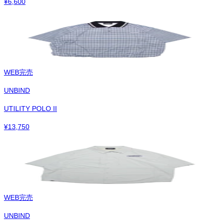
¥
6,600
WEB完売
UNBIND
UTILITY POLO II
¥
13,750
WEB完売
UNBIND