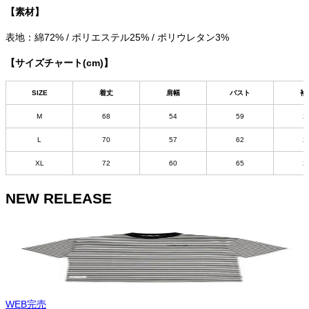
【素材】
表地：綿72% / ポリエステル25% / ポリウレタン3%
【サイズチャート(cm)】
SIZE
着丈
肩幅
バスト
袖
M
68
54
59
2
L
70
57
62
2
XL
72
60
65
2
NEW RELEASE
WEB完売