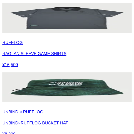
RUFFLOG
RAGLAN SLEEVE GAME SHIRTS
¥
16,500
UNBIND × RUFFLOG
UNBIND×RUFFLOG BUCKET HAT
¥
8,800