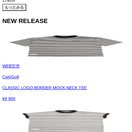
174
cm
もっとみる
NEW RELEASE
WEB完売
Cph/Golf
CLASSIC LOGO BORDER MOCK NECK TEE
¥
9,900