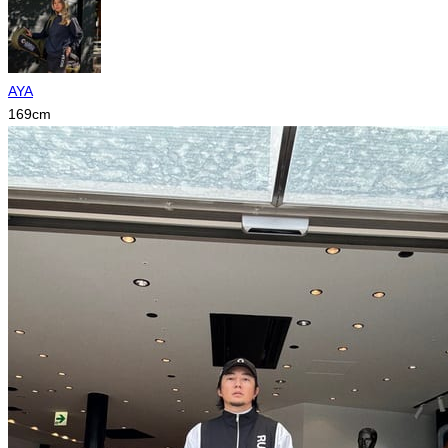
AYA
169
cm