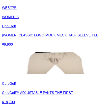
WEB完売
WOMEN'S
Cph/Golf
[WOMEN] CLASSIC LOGO MOCK MECK HALF SLEEVE TEE
¥
9,900
Cph/Golf
Cph/Golf™︎ ADJUSTABLE PANTS THE FIRST
¥
18,700