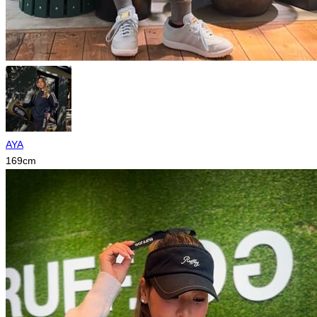
AYA
169
cm