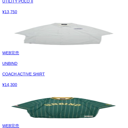
UTILITY POLO II
¥
13,750
WEB完売
UNBIND
COACH ACTIVE SHIRT
¥
14,300
WEB完売