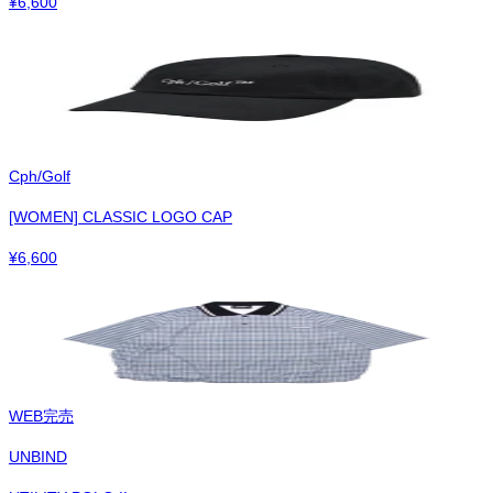
¥
6,600
Cph/Golf
[WOMEN] CLASSIC LOGO CAP
¥
6,600
WEB完売
UNBIND