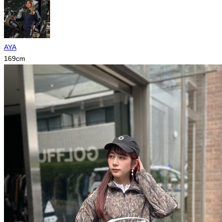
AYA
169
cm