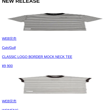
NEW RELEASE
WEB完売
Cph/Golf
CLASSIC LOGO BORDER MOCK NECK TEE
¥
9,900
WEB完売