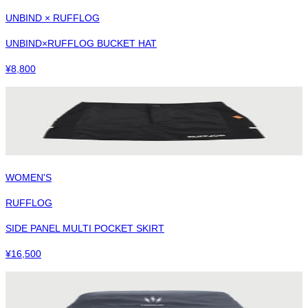
UNBIND × RUFFLOG
UNBIND×RUFFLOG BUCKET HAT
¥
8,800
WOMEN'S
RUFFLOG
SIDE PANEL MULTI POCKET SKIRT
¥
16,500