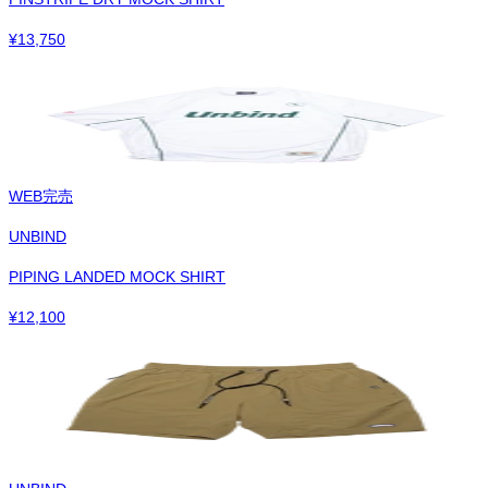
¥
13,750
WEB完売
UNBIND
PIPING LANDED MOCK SHIRT
¥
12,100