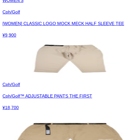
WOMEN'S
Cph/Golf
[WOMEN] CLASSIC LOGO MOCK MECK HALF SLEEVE TEE
¥
9,900
Cph/Golf
Cph/Golf™︎ ADJUSTABLE PANTS THE FIRST
¥
18,700