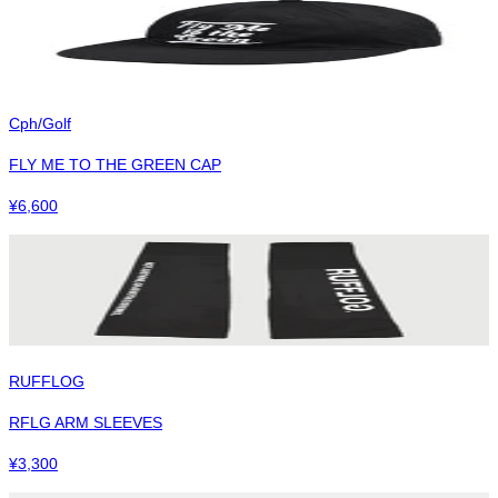
Cph/Golf
FLY ME TO THE GREEN CAP
¥
6,600
RUFFLOG
RFLG ARM SLEEVES
¥
3,300