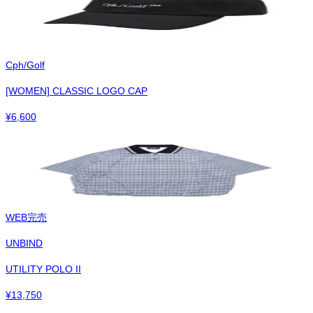
Cph/Golf
[WOMEN] CLASSIC LOGO CAP
¥
6,600
WEB完売
UNBIND
UTILITY POLO II
¥
13,750