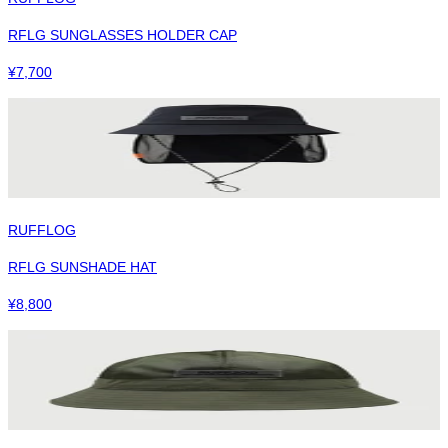
RFLG SUNGLASSES HOLDER CAP
¥
7,700
RUFFLOG
RFLG SUNSHADE HAT
¥
8,800