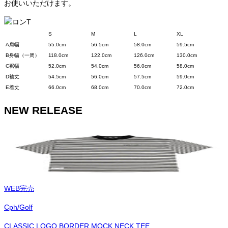
お使いいただけます。
S
M
L
XL
A
肩幅
55.0cm
56.5cm
58.0cm
59.5cm
B
身幅（一周）
118.0cm
122.0cm
126.0cm
130.0cm
C
裾幅
52.0cm
54.0cm
56.0cm
58.0cm
D
袖丈
54.5cm
56.0cm
57.5cm
59.0cm
E
着丈
66.0cm
68.0cm
70.0cm
72.0cm
NEW RELEASE
WEB完売
Cph/Golf
CLASSIC LOGO BORDER MOCK NECK TEE