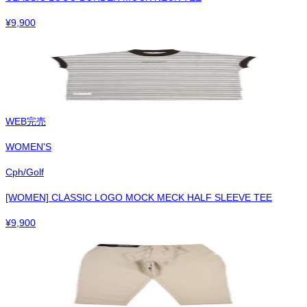
¥
9,900
WEB完売
WOMEN'S
Cph/Golf
[WOMEN] CLASSIC LOGO MOCK MECK HALF SLEEVE TEE
¥
9,900