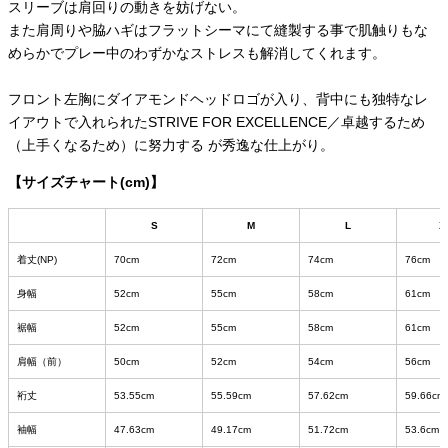
スリーブは肩回りの動きを妨げない。
また肩周りや脇ハギはフラットシーマにて縫製する事で肌触りもな
めらかでプレー中のわずかなストレスも解消してくれます。
フロント左胸にダイアモンドヘッドロゴが入り、背中にも独特なレ
イアウトで入れられたSTRIVE FOR EXCELLENCE／卓越するため
（上手くなるため）に努力する が秀逸な仕上がり。
【サイズチャート(cm)】
S
M
L
X
着丈(NP)
70cm
72cm
74cm
76cm
身幅
52cm
55cm
58cm
61cm
裾幅
52cm
55cm
58cm
61cm
肩幅（前）
50cm
52cm
54cm
56cm
裄丈
53.55cm
55.59cm
57.62cm
59.66cm
袖幅
47.63cm
49.17cm
51.72cm
53.6cm