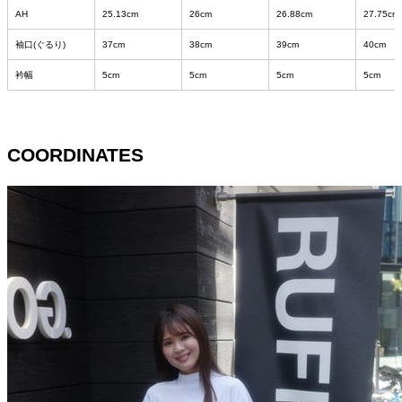
AH
25.13cm
26cm
26.88cm
27.75cm
袖口(ぐるり)
37cm
38cm
39cm
40cm
衿幅
5cm
5cm
5cm
5cm
COORDINATES