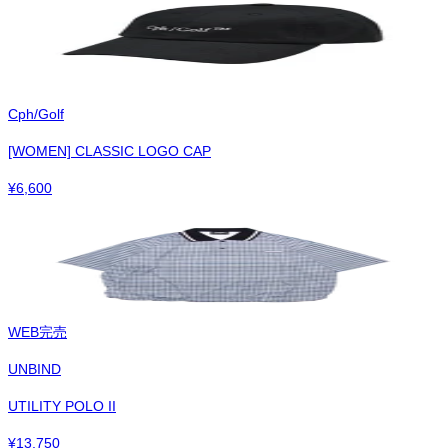
Cph/Golf
[WOMEN] CLASSIC LOGO CAP
¥
6,600
WEB完売
UNBIND
UTILITY POLO II
¥
13,750