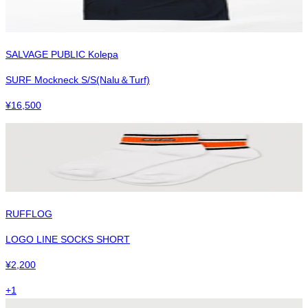
SALVAGE PUBLIC Kolepa
SURF Mockneck S/S(Nalu＆Turf)
¥
16,500
RUFFLOG
LOGO LINE SOCKS SHORT
¥
2,200
+
1