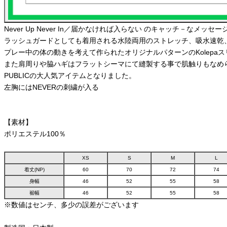
Never Up Never In／届かなければ入らない のキャッチ－なメッセ
ラッシュガードとしても着用される水陸両用のストレッチ、吸水速乾、
プレー中の体の動きを考えて作られたオリジナルパターンのKolepa
また肩周りや脇ハギはフラットシーマにて縫製する事で肌触りもなめら
PUBLICの大人気アイテムとなりました。
左胸にはNEVERの刺繍が入る
【素材】
ポリエステル100％
XS
S
M
L
着丈(NP)
60
70
72
74
身幅
46
52
55
58
裾幅
46
52
55
58
※数値はセンチ、多少の誤差がございます