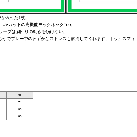
ージが入った1枚。
UVカットの高機能モックネックTee。
スリーブは肩回りの動きを妨げない。
かでプレー中のわずかなストレスも解消してくれます。ボックスフィット
XL
74
60
60