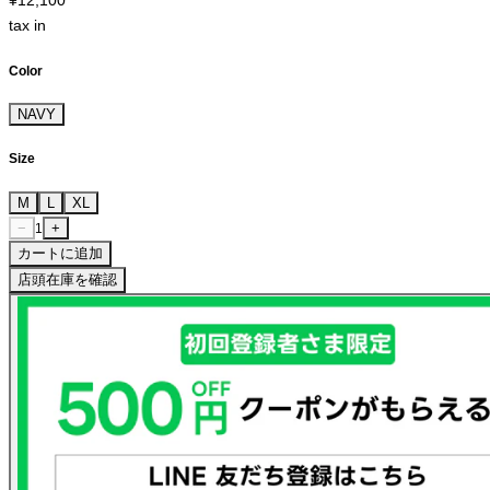
¥12,100
tax in
Color
NAVY
Size
M
L
XL
−
+
1
カートに追加
店頭在庫を確認