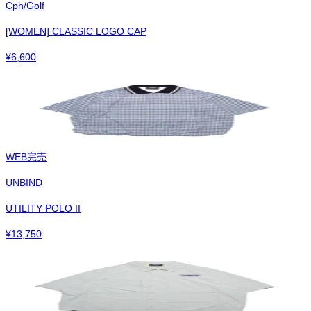
Cph/Golf
[WOMEN] CLASSIC LOGO CAP
¥
6,600
WEB完売
UNBIND
UTILITY POLO II
¥
13,750