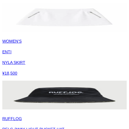
WOMEN'S
ENTI
NYLA SKIRT
¥
18,500
RUFFLOG