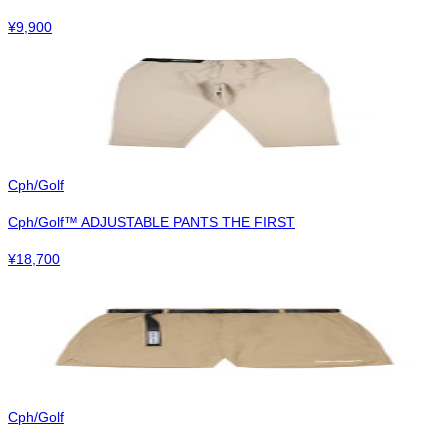
¥
9,900
Cph/Golf
Cph/Golf™︎ ADJUSTABLE PANTS THE FIRST
¥
18,700
Cph/Golf