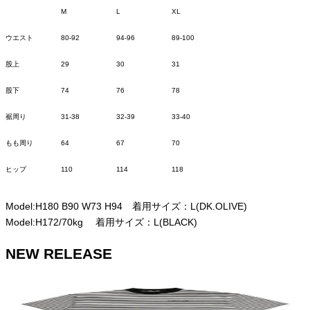
M
L
XL
ウエスト
80-92
94-96
89-100
股上
29
30
31
股下
74
76
78
裾周り
31-38
32-39
33-40
もも周り
64
67
70
ヒップ
110
114
118
Model:H180 B90 W73 H94 着用サイズ：L(DK.OLIVE)
Model:H172/70kg 着用サイズ：L(BLACK)
NEW RELEASE