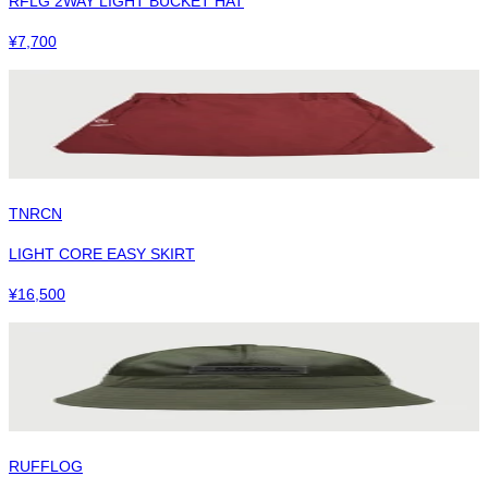
RFLG 2WAY LIGHT BUCKET HAT
¥
7,700
TNRCN
LIGHT CORE EASY SKIRT
¥
16,500
RUFFLOG