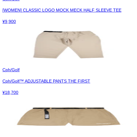
[WOMEN] CLASSIC LOGO MOCK MECK HALF SLEEVE TEE
¥
9,900
Cph/Golf
Cph/Golf™︎ ADJUSTABLE PANTS THE FIRST
¥
18,700