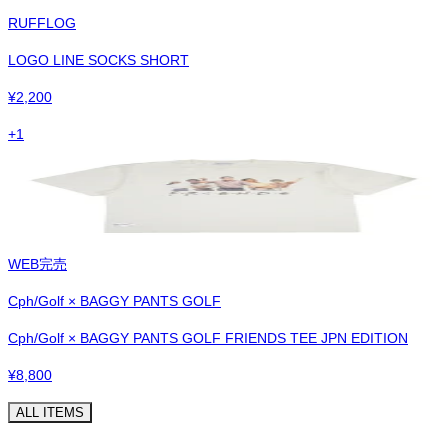
RUFFLOG
LOGO LINE SOCKS SHORT
¥
2,200
+
1
WEB完売
Cph/Golf × BAGGY PANTS GOLF
Cph/Golf × BAGGY PANTS GOLF FRIENDS TEE JPN EDITION
¥
8,800
ALL ITEMS