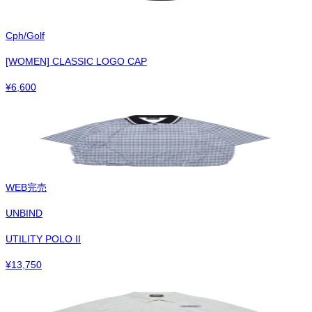
Cph/Golf
[WOMEN] CLASSIC LOGO CAP
¥
6,600
WEB完売
UNBIND
UTILITY POLO II
¥
13,750