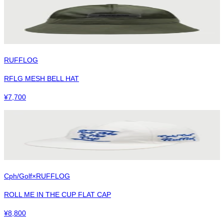
RUFFLOG
RFLG MESH BELL HAT
¥
7,700
Cph/Golf×RUFFLOG
ROLL ME IN THE CUP FLAT CAP
¥
8,800