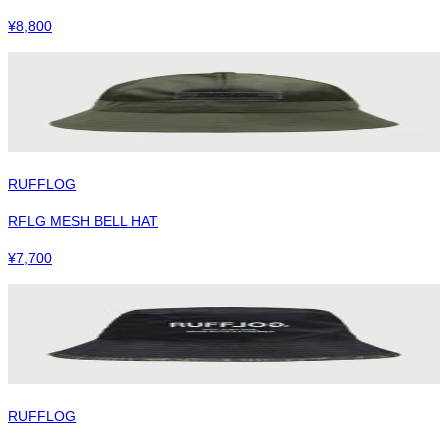
¥
8,800
RUFFLOG
RFLG MESH BELL HAT
¥
7,700
RUFFLOG