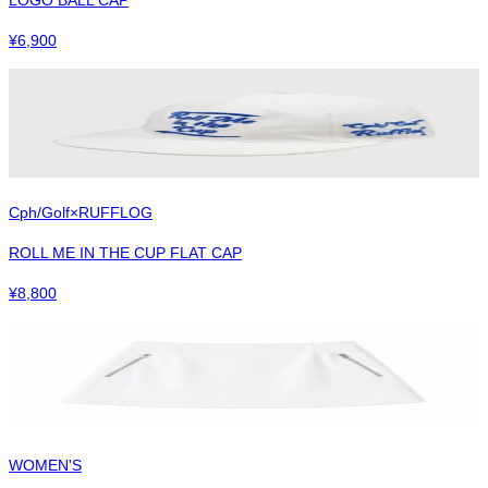
¥
6,900
Cph/Golf×RUFFLOG
ROLL ME IN THE CUP FLAT CAP
¥
8,800
WOMEN'S