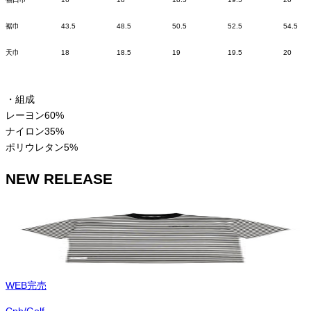
裾巾
43.5
48.5
50.5
52.5
54.5
天巾
18
18.5
19
19.5
20
・組成
レーヨン60%
ナイロン35%
ポリウレタン5%
NEW RELEASE
WEB完売
Cph/Golf