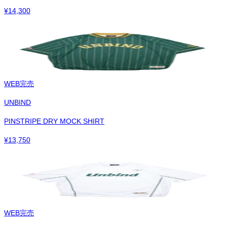
¥
14,300
WEB完売
UNBIND
PINSTRIPE DRY MOCK SHIRT
¥
13,750
WEB完売