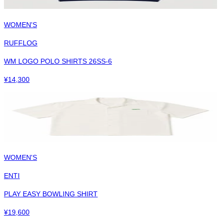
WOMEN'S
RUFFLOG
WM LOGO POLO SHIRTS 26SS-6
¥
14,300
WOMEN'S
ENTI
PLAY EASY BOWLING SHIRT
¥
19,600