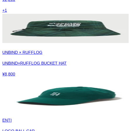
+
1
UNBIND × RUFFLOG
UNBIND×RUFFLOG BUCKET HAT
¥
8,800
ENTI
LOGO BALL CAP