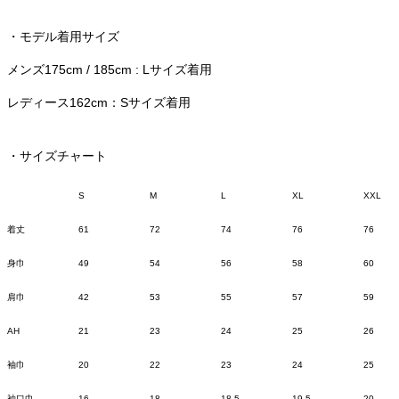
・モデル着用サイズ
メンズ175cm / 185cm : Lサイズ着用
レディース
162cm
：
S
サイズ着用
・サイズチャート
S
M
L
XL
XXL
着丈
61
72
74
76
76
身巾
49
54
56
58
60
肩巾
42
53
55
57
59
AH
21
23
24
25
26
袖巾
20
22
23
24
25
袖口巾
16
18
18.5
19.5
20