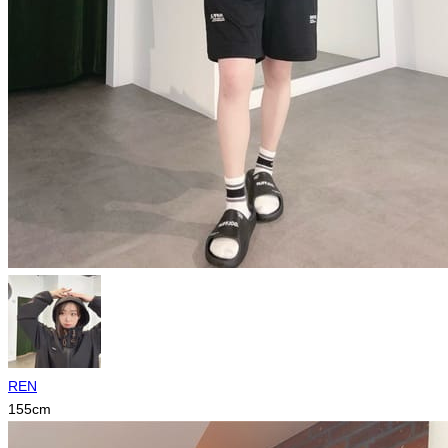
REN
155
cm