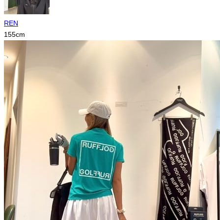
REN
155
cm