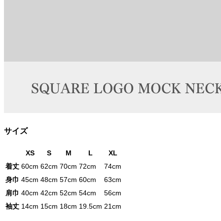
サイズ
XS
S
M
L
XL
着丈
60cm
62cm
70cm
72cm
74cm
身巾
45cm
48cm
57cm
60cm
63cm
肩巾
40cm
42cm
52cm
54cm
56cm
袖丈
14cm
15cm
18cm
19.5cm
21cm