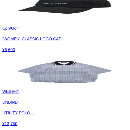
Cph/Golf
[WOMEN] CLASSIC LOGO CAP
¥
6,600
WEB完売
UNBIND
UTILITY POLO II
¥
13,750