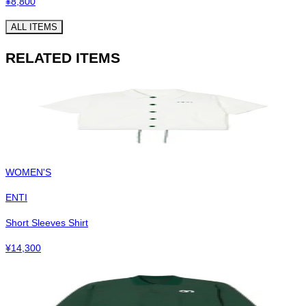
¥
8,800
ALL ITEMS
RELATED ITEMS
WOMEN'S
ENTI
Short Sleeves Shirt
¥
14,300