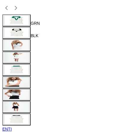
GRN
BLK
ENTI