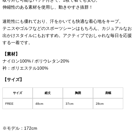
取り外し可能なパッド付きで、1枚で着ても安心。
伸縮性のある素材を使用し、動きやすさ抜群！
速乾性にも優れており、汗をかいても快適な着心地をキープ。
テニスやゴルフなどのスポーツシーンはもちろん、カジュアルなお
出かけスタイルにもおすすめ。アクティブでおしゃれな毎日を応援
する一着です。
【素材】
ナイロン100% / ポリウレタン20%
衿：ポリエステル100%
【サイズ】
サイズ
総丈
胸囲
肩幅
FREE
48cm
37cm
28cm
※モデル：172cm