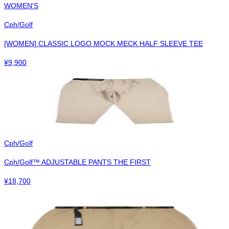
WOMEN'S
Cph/Golf
[WOMEN] CLASSIC LOGO MOCK MECK HALF SLEEVE TEE
¥
9,900
Cph/Golf
Cph/Golf™︎ ADJUSTABLE PANTS THE FIRST
¥
18,700