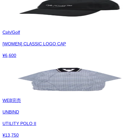
Cph/Golf
[WOMEN] CLASSIC LOGO CAP
¥
6,600
WEB完売
UNBIND
UTILITY POLO II
¥
13,750