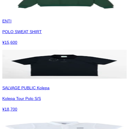
ENTI
POLO SWEAT SHIRT
¥
15,600
SALVAGE PUBLIC Kolepa
Kolepa Tour Polo S/S
¥
18,700