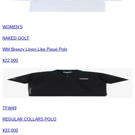
WOMEN'S
NAKED GOLF
WM Breezy Linen-Like Piqué Polo
¥
22,000
TFW49
REGULAR COLLARS POLO
¥
33,000