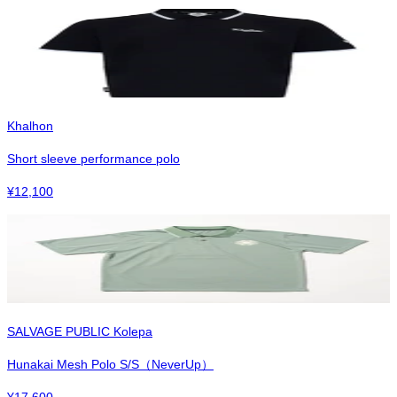
Khalhon
Short sleeve performance polo
¥
12,100
SALVAGE PUBLIC Kolepa
Hunakai Mesh Polo S/S（NeverUp）
¥
17,600