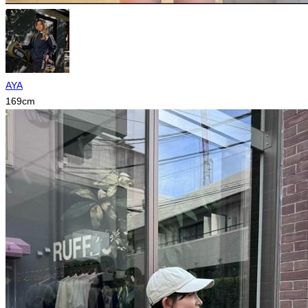
AYA
169
cm