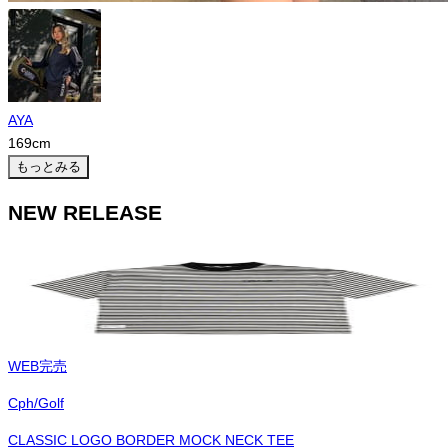
AYA
169
cm
もっとみる
NEW RELEASE
WEB完売
Cph/Golf
CLASSIC LOGO BORDER MOCK NECK TEE