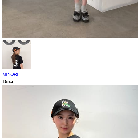
MINORI
155
cm