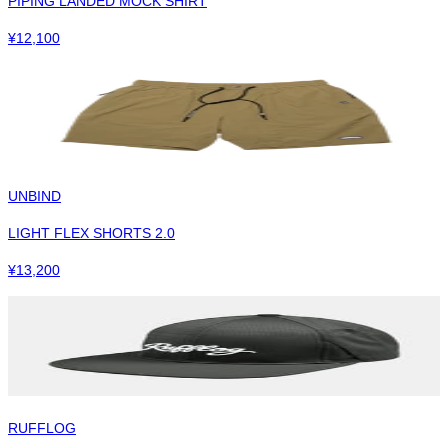
PIPING LANDED MOCK SHIRT
¥
12,100
UNBIND
LIGHT FLEX SHORTS 2.0
¥
13,200
RUFFLOG