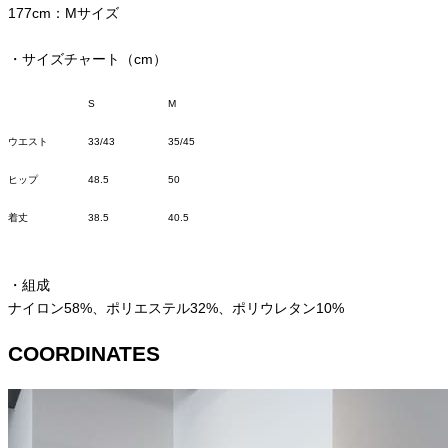
177cm：Mサイズ
・サイズチャート（cm）
S
M
ウエスト
33/43
35/45
ヒップ
48.5
50
着丈
38.5
40.5
・組成
ナイロン
58%
、ポリエステル
32%
、ポリウレタン
10%
COORDINATES