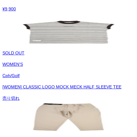
¥
9,900
SOLD OUT
WOMEN'S
Cph/Golf
[WOMEN] CLASSIC LOGO MOCK MECK HALF SLEEVE TEE
売り切れ