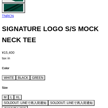
TNRCN
SIGNATURE LOGO S/S MOCK
NECK TEE
¥15,400
tax in
Color
WHITE
BLACK
GREEN
Size
M
L
XL
SOLDOUT: LINEで再入荷通知
SOLDOUT: LINEで再入荷通知