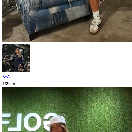
AYA
169
cm