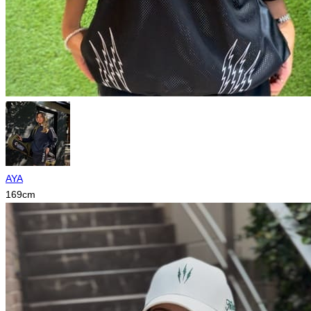
AYA
169
cm