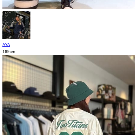
AYA
169
cm