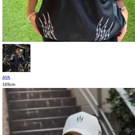
AYA
169
cm