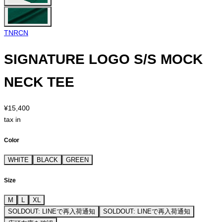
TNRCN
SIGNATURE LOGO S/S MOCK
NECK TEE
¥15,400
tax in
Color
WHITE
BLACK
GREEN
Size
M
L
XL
SOLDOUT: LINEで再入荷通知
SOLDOUT: LINEで再入荷通知