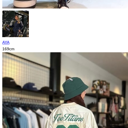
AYA
169
cm