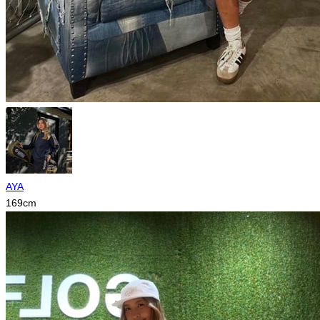
AYA
169
cm