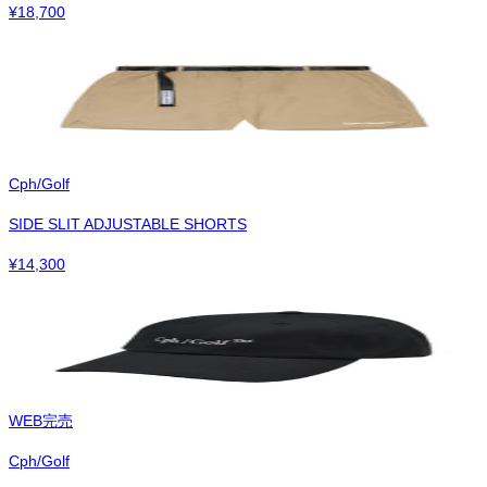
¥
18,700
Cph/Golf
SIDE SLIT ADJUSTABLE SHORTS
¥
14,300
WEB完売
Cph/Golf