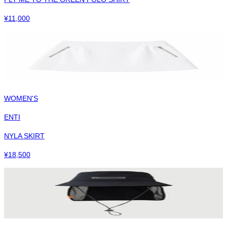
¥
11,000
WOMEN'S
ENTI
NYLA SKIRT
¥
18,500