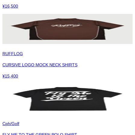
¥
16,500
RUFFLOG
CURSIVE LOGO MOCK NECK SHIRTS
¥
15,400
Cph/Golf
FLY ME TO THE GREEN POLO SHIRT