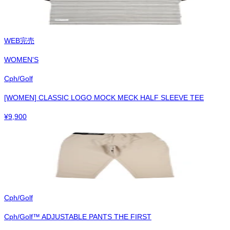
WEB完売
WOMEN'S
Cph/Golf
[WOMEN] CLASSIC LOGO MOCK MECK HALF SLEEVE TEE
¥
9,900
Cph/Golf
Cph/Golf™︎ ADJUSTABLE PANTS THE FIRST