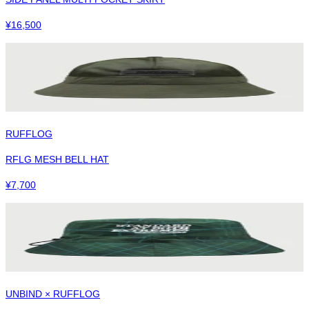
¥
16,500
RUFFLOG
RFLG MESH BELL HAT
¥
7,700
UNBIND × RUFFLOG