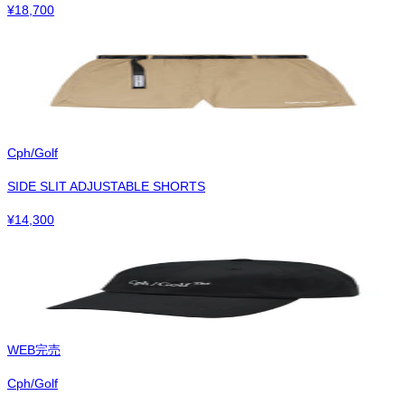
¥
18,700
Cph/Golf
SIDE SLIT ADJUSTABLE SHORTS
¥
14,300
WEB完売
Cph/Golf