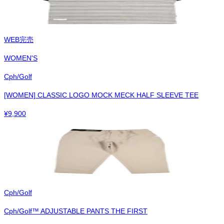
WEB完売
WOMEN'S
Cph/Golf
[WOMEN] CLASSIC LOGO MOCK MECK HALF SLEEVE TEE
¥
9,900
Cph/Golf
Cph/Golf™︎ ADJUSTABLE PANTS THE FIRST