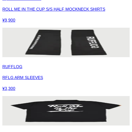
ROLL ME IN THE CUP S/S HALF MOCKNECK SHIRTS
¥
9,900
RUFFLOG
RFLG ARM SLEEVES
¥
3,300