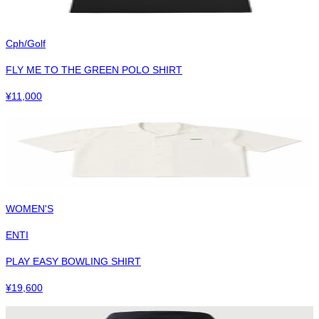
Cph/Golf
FLY ME TO THE GREEN POLO SHIRT
¥
11,000
WOMEN'S
ENTI
PLAY EASY BOWLING SHIRT
¥
19,600