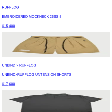
RUFFLOG
EMBROIDERED MOCKNECK 26SS-5
¥
15,400
UNBIND × RUFFLOG
UNBIND×RUFFLOG UNTENSION SHORTS
¥
17,600