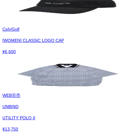
Cph/Golf
[WOMEN] CLASSIC LOGO CAP
¥
6,600
WEB完売
UNBIND
UTILITY POLO II
¥
13,750